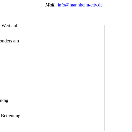
Mail
.:
info@mannheim-city.de
n Wert auf
esonders am
d
ändig
r Betreuung